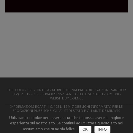
EDIL COLOR SRL - TINTEGGIATURE EDILI. VIA PALLADIO, 5/A 31020 SAN FIOR
(TV). R.I. TV - C.F. E P.IVA 02309520266. CAPITALE SOCIALE I.V. €21.000 -
WEBSITE BY EXXENCE
______________________________________________________________________________________
INFORMAZIONI EX ART. 1 C. 125 L. 124/17 OBBLIGHI INFORMATIVI PER LE
EROGAZIONI PUBBLICHE: GLI AIUTI DI STATO E GLI AIUTI DE MINIMIS
RICEVUTI DALLA NOSTRA IMPRESA SONO CONTENUTI NEL REGISTRO
Utilizziamo i cookie per essere sicuri che tu possa avere la migliore
NAZIONALE DEGLI AIUTI DI STATO DI CUI ALL’ART. 52 DELLA L. 234/2012
esperienza sul nostro sito. Se continui ad utilizzare questo sito noi
assumiamo che tu ne sia felice.
OK
INFO